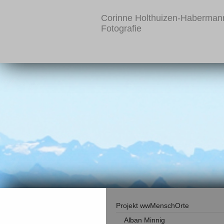
Corinne Holthuizen-Haberman
Fotografie
Projekt wwMenschOrte
Alban Minnig