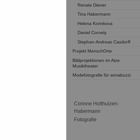
Renate Diener
Tina Habermann
Helena Korinkova
Daniel Cornely
Stephan-Andreas Casdorff
Projekt MenschOrte
Bildprojektionen im Atze
Musiktheater
Modefotografie für annabuzzi
Corinne Holthuizen-
Habermann
Fotografie