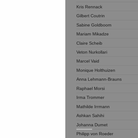
Kris Rennack
Gilbert Coutrin
Sabine Goldboom
Mariam Mikadze
Claire Scheib
Veton Nurkollari
Marcel Vaid
Monique Holthuizen
Anna Lehmann-Brauns
Raphael Morsi
Irma Trommer
Mathilde Irrmann
Ashkan Sahihi
Johanna Dumet
Philipp von Roeder