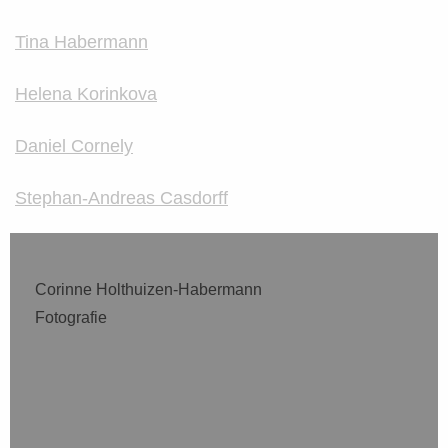
Tina Habermann
Helena Korinkova
Daniel Cornely
Stephan-Andreas Casdorff
Corinne Holthuizen-Habermann
Fotografie