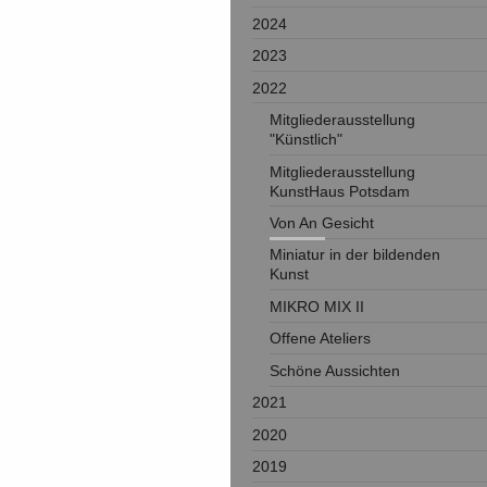
2024
2023
2022
Mitgliederausstellung
"Künstlich"
Mitgliederausstellung
KunstHaus Potsdam
Von An Gesicht
Miniatur in der bildenden
Kunst
MIKRO MIX II
Offene Ateliers
Schöne Aussichten
2021
2020
2019