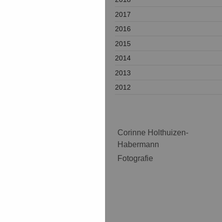
2017
2016
2015
2014
2013
2012
Corinne Holthuizen-
Habermann
Fotografie