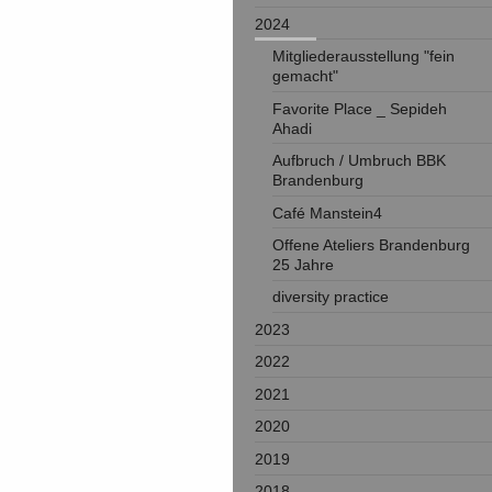
2024
Mitgliederausstellung "fein
gemacht"
Favorite Place _ Sepideh
Ahadi
Aufbruch / Umbruch BBK
Brandenburg
Café Manstein4
Offene Ateliers Brandenburg
25 Jahre
diversity practice
2023
2022
2021
2020
2019
2018