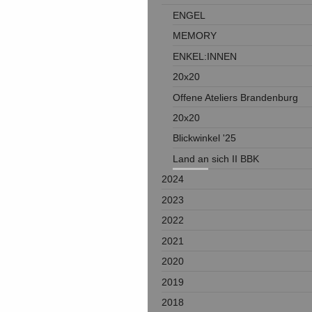
ENGEL
MEMORY
ENKEL:INNEN
20x20
Offene Ateliers Brandenburg
20x20
Blickwinkel '25
Land an sich II BBK
2024
2023
2022
2021
2020
2019
2018