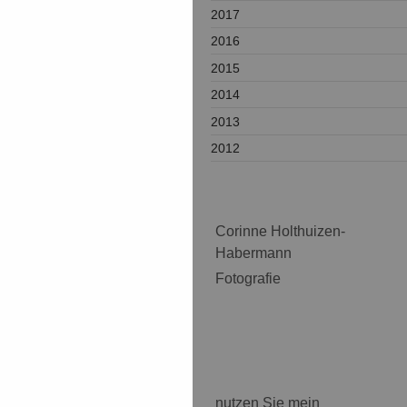
2017
2016
2015
2014
2013
2012
Corinne Holthuizen-
Habermann
Fotografie
nutzen Sie mein